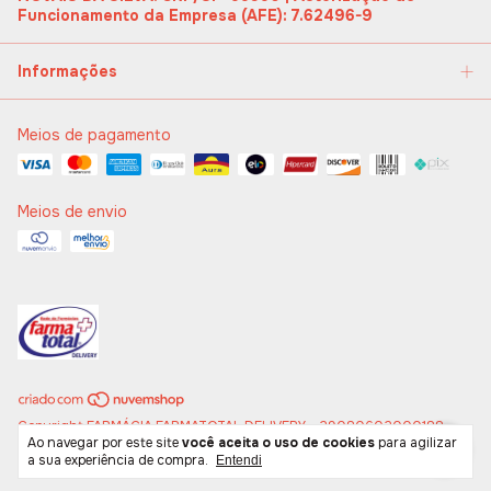
Funcionamento da Empresa (AFE): 7.62496-9
Informações
Meios de pagamento
Meios de envio
Copyright FARMÁCIA FARMATOTAL DELIVERY - 29080602000188 -
Ao navegar por este site
você aceita o uso de cookies
para agilizar
2026. Todos os direitos reservados.
a sua experiência de compra.
Entendi