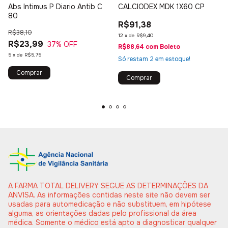
Abs Intimus P Diario Antib C
CALCIODEX MDK 1X60 CP
80
R$91,38
R$38,10
12
x
de
R$9,40
R$23,99
37
% OFF
R$88,64
com
Boleto
5
x
de
R$5,75
Só restam
2
em estoque!
A FARMA TOTAL DELIVERY SEGUE AS DETERMINAÇÕES DA
ANVISA. As informações contidas neste site não devem ser
usadas para automedicação e não substituem, em hipótese
alguma, as orientações dadas pelo profissional da área
médica. Somente o médico está apto a diagnosticar qualquer