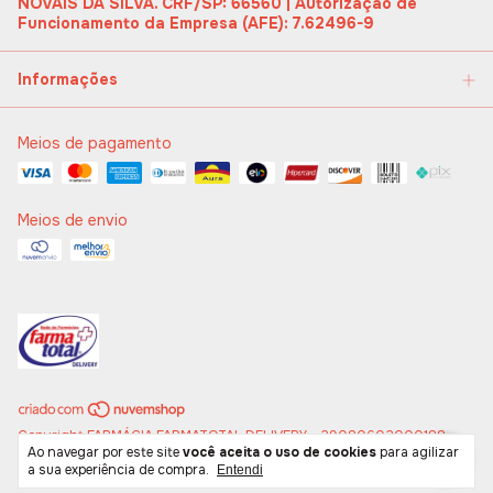
NOVAIS DA SILVA. CRF/SP: 66560 | Autorização de
Funcionamento da Empresa (AFE): 7.62496-9
Informações
Meios de pagamento
Meios de envio
Copyright FARMÁCIA FARMATOTAL DELIVERY - 29080602000188 -
Ao navegar por este site
você aceita o uso de cookies
para agilizar
2026. Todos os direitos reservados.
a sua experiência de compra.
Entendi