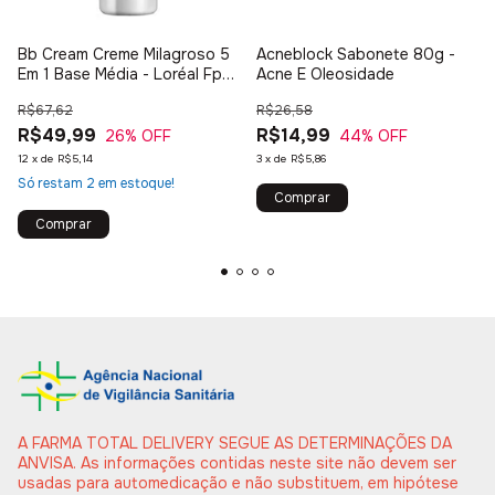
Bb Cream Creme Milagroso 5
Acneblock Sabonete 80g -
Em 1 Base Média - Loréal Fps
Acne E Oleosidade
20
R$67,62
R$26,58
R$49,99
R$14,99
26
% OFF
44
% OFF
12
x
de
R$5,14
3
x
de
R$5,86
Só restam
2
em estoque!
A FARMA TOTAL DELIVERY SEGUE AS DETERMINAÇÕES DA
ANVISA. As informações contidas neste site não devem ser
usadas para automedicação e não substituem, em hipótese