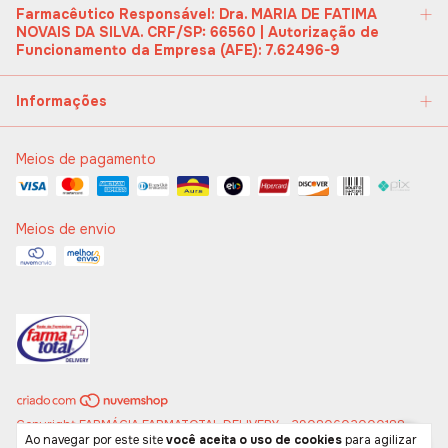
Farmacêutico Responsável: Dra. MARIA DE FATIMA
NOVAIS DA SILVA. CRF/SP: 66560 | Autorização de
Funcionamento da Empresa (AFE): 7.62496-9
Informações
Meios de pagamento
Meios de envio
Copyright FARMÁCIA FARMATOTAL DELIVERY - 29080602000188 -
Ao navegar por este site
você aceita o uso de cookies
para agilizar
2026. Todos os direitos reservados.