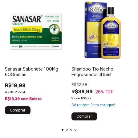
Sanasar Sabonete 100Mg
Shampoo Tio Nacho
60Gramas
Engrossador 415ml
R$19,99
R$52,98
R$38,99
26
% OFF
4
x
de
R$5,94
9
x
de
R$5,27
R$19,39
com
Boleto
Só restam
3
em estoque!