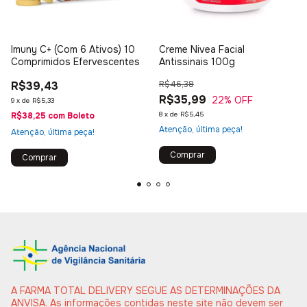
Imuny C+ (Com 6 Ativos) 10
Creme Nivea Facial
Comprimidos Efervescentes
Antissinais 100g
R$39,43
R$46,38
R$35,99
22
% OFF
9
x
de
R$5,33
8
x
de
R$5,45
R$38,25
com
Boleto
Atenção, última peça!
Atenção, última peça!
A FARMA TOTAL DELIVERY SEGUE AS DETERMINAÇÕES DA
ANVISA. As informações contidas neste site não devem ser