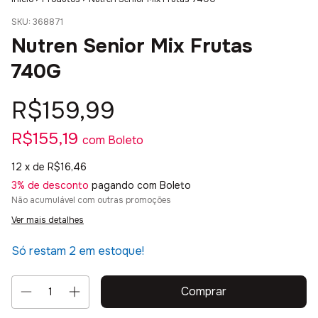
SKU:
368871
Nutren Senior Mix Frutas
740G
R$159,99
R$155,19
com
Boleto
12
x de
R$16,46
3% de desconto
pagando com Boleto
Não acumulável com outras promoções
Ver mais detalhes
Só restam
2
em estoque!