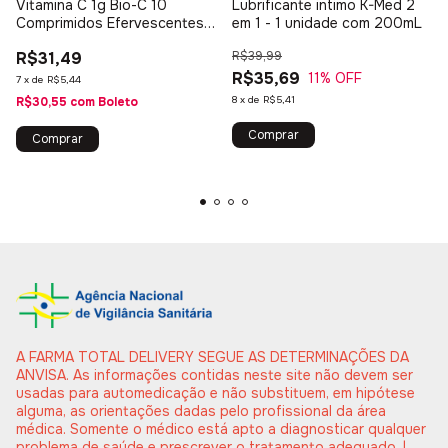
Vitamina C 1g Bio-C 10
Lubrificante intimo K-Med 2
Comprimidos Efervescentes
em 1 - 1 unidade com 200mL
Imunidade Acido ascórbico
R$31,49
R$39,99
R$35,69
11
% OFF
7
x
de
R$5,44
8
x
de
R$5,41
R$30,55
com
Boleto
A FARMA TOTAL DELIVERY SEGUE AS DETERMINAÇÕES DA
ANVISA. As informações contidas neste site não devem ser
usadas para automedicação e não substituem, em hipótese
alguma, as orientações dadas pelo profissional da área
médica. Somente o médico está apto a diagnosticar qualquer
problema de saúde e prescrever o tratamento adequado. |