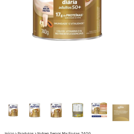
Início
>
Produtos
>
Nutren Senior Mix Frutas 740G