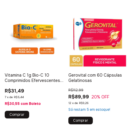
Vitamina C 1g Bio-C 10
Gerovital com 60 Cápsulas
Comprimidos Efervescentes
Gelatinosas
Imunidade Acido ascórbico
R$31,49
R$112,99
R$89,99
20
% OFF
7
x
de
R$5,44
12
x
de
R$9,26
R$30,55
com
Boleto
Só restam
5
em estoque!