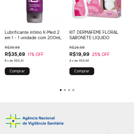
Lubrificante intimo K-Med 2
KIT DERMAFEME FLORAL
em 1 - 1 unidade com 200mL
SABONETE LIQUIDO
R$39,99
R$26,58
R$35,69
R$19,99
11
% OFF
25
% OFF
8
x
de
R$5,41
4
x
de
R$5,94